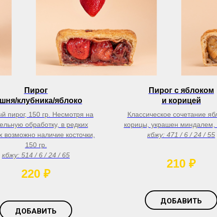
Пирог
Пирог с яблоком
шня/клубника/яблоко
и корицей
й пирог, 150 гр. Несмотря на
Классическое сочетание яб
ельную обработку, в редких
корицы, украшен миндалем, 
х возможно наличие косточки,
кбжу: 471 / 6 / 24 / 55
150 гр.
кбжу: 514 / 6 / 24 / 65
210
₽
220
₽
ДОБАВИТЬ
ДОБАВИТЬ