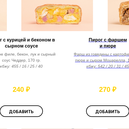
г с курицей и беконом в
Пирог с фаршем
сырном соусе
и пюре
е филе, бекон, лук и сырный
Фарш из говядины с картоф
соус Чеддер, 170 гр.
пюре и сыром Моцарелла, 1
кбжу: 455 / 16 / 25 / 40
кбжу: 542 / 20 / 31 / 45
240
₽
270
₽
ДОБАВИТЬ
ДОБАВИТЬ