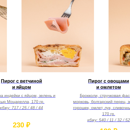
Пирог с ветчиной
Пирог с овощами
и яйцом
и омлетом
а индейки с яйцом, зелень и
Брокколи, стручковая фас
сыр Моцарелла, 170 гр.
морковь, болгарский перец, 
кбжу: 717 / 25 / 48 / 44
горошек, омлет, лук, сливочн
170 гр.
кбжу: 540 / 11 / 32 / 52
230
₽