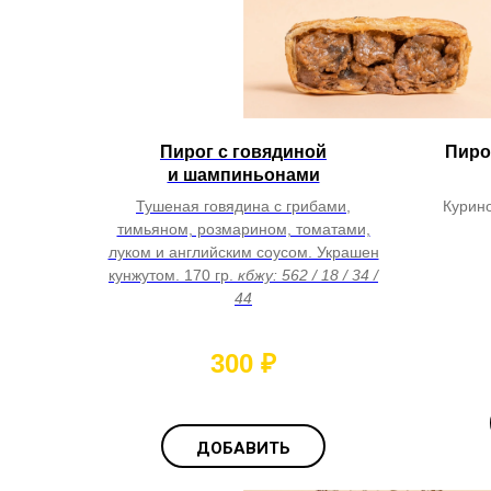
Пирог с говядиной
Пиро
и шампиньонами
Тушеная говядина с грибами,
Курино
тимьяном, розмарином, томатами,
луком и английским соусом. Украшен
кунжутом. 170 гр.
кбжу: 562 / 18 / 34 /
44
300
₽
ДОБАВИТЬ