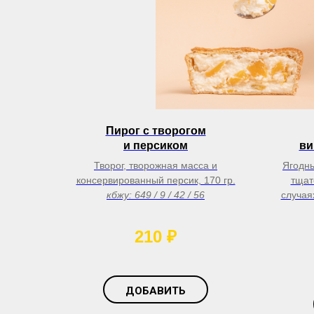
Пирог с творогом
и персиком
ви
Творог, творожная масса и
Ягодны
консервированный персик, 170 гр.
тщат
кбжу: 649 / 9 / 42 / 56
случая
210
₽
ДОБАВИТЬ