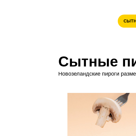
СЫТ
Сытные п
Новозеландские пироги разме