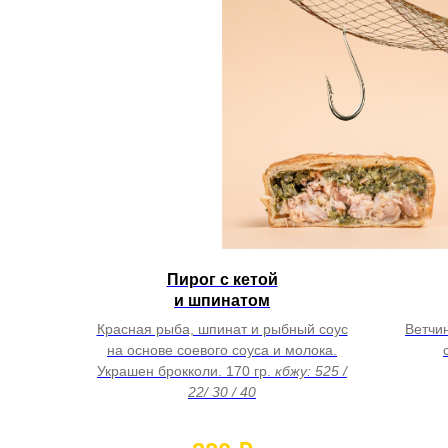
Пирог с кетой
и шпинатом
Красная рыба, шпинат и рыбный соус
Ветчин
на основе соевого соуса и молока.
Украшен брокколи. 170 гр.
кбжу: 525 /
22/ 30 / 40